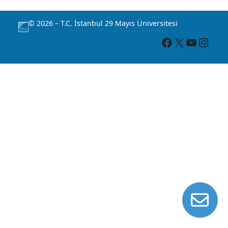
© 2026 – T.C. İstanbul 29 Mayıs Üniversitesi
Facebook
X
YouTube
Instagram
İL