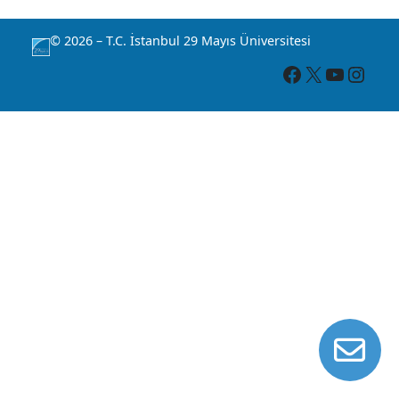
© 2026 – T.C. İstanbul 29 Mayıs Üniversitesi
Facebook
X
YouTube
Instagram
İL