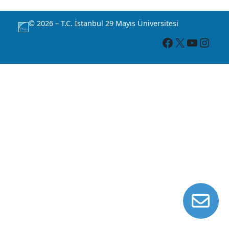
© 2026 – T.C. İstanbul 29 Mayıs Üniversitesi
Facebook
X
YouTube
Instagram
İL