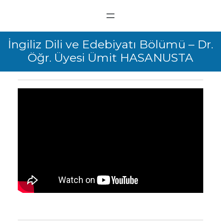
İngiliz Dili ve Edebiyatı Bölümü – Dr.
Öğr. Üyesi Ümit HASANUSTA