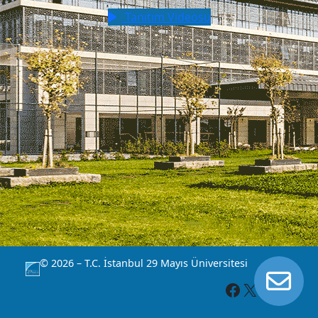
Tanıtım Videosu
© 2026 – T.C. İstanbul 29 Mayıs Üniversitesi
İL
Facebook
X
YouTube
Instagram