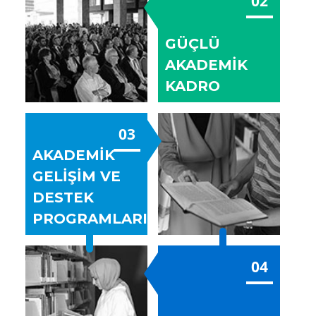
02
GÜÇLÜ
AKADEMİK
KADRO
03
AKADEMİK
GELİŞİM VE
DESTEK
PROGRAMLARI
04