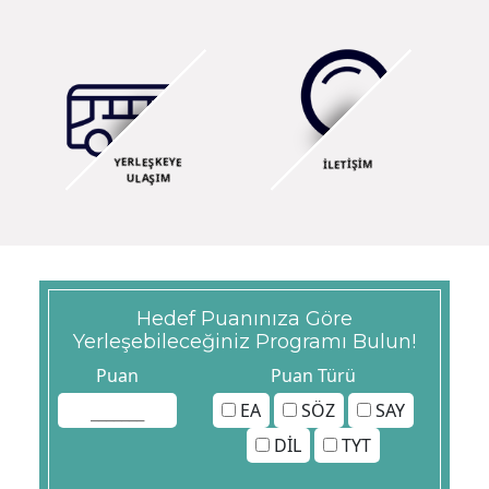
YERLEŞKEYE
İLETİŞİM
ULAŞIM
Hedef Puanınıza Göre
Yerleşebileceğiniz Programı Bulun!
Puan
Puan Türü
EA
SÖZ
SAY
DİL
TYT