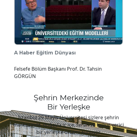
A Haber Eğitim Dünyası
CN
Felsefe Bölüm Başkanı Prof. Dr. Tahsin
Pro
GÖRGÜN
Şehrin Merkezinde
Bir Yerleşke
İstanbul 29 Mayıs Üniversitesi sizlere şehrin
merkezinde, doğayla iç içe, ferah ve huzur verici
bir yerleşke ortamı sunuyor.