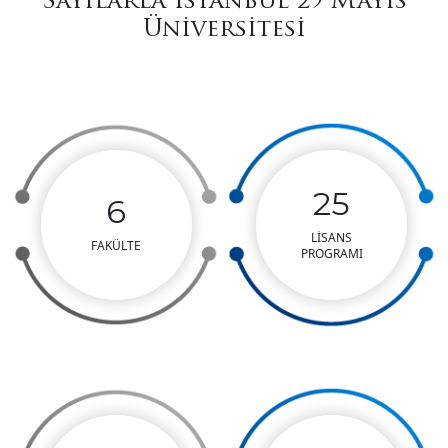
Sayılarla İstanbul 29 Mayıs
Üniversitesi
25
6
LİSANS
FAKÜLTE
PROGRAMI