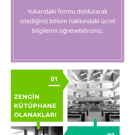
Yukarıdaki formu doldurarak
istediğiniz bölüm hakkındaki ücret
bilgilerini öğrenebilirsiniz.
01
ZENGİN
KÜTÜPHANE
OLANAKLARI