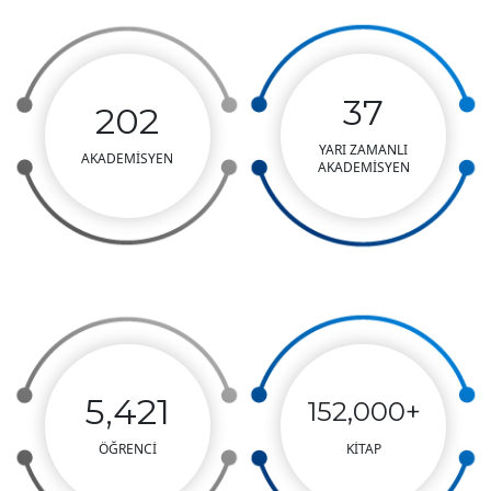
37
202
YARI ZAMANLI
AKADEMİSYEN
AKADEMİSYEN
5,421
152,000+
ÖĞRENCİ
KİTAP